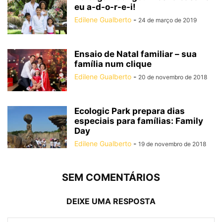
eu a-d-o-r-e-i!
Edilene Gualberto
-
24 de março de 2019
Ensaio de Natal familiar – sua
família num clique
Edilene Gualberto
-
20 de novembro de 2018
Ecologic Park prepara dias
especiais para famílias: Family
Day
Edilene Gualberto
-
19 de novembro de 2018
SEM COMENTÁRIOS
DEIXE UMA RESPOSTA