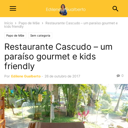
Início
Papo de Mãe
Restaurante Cascudo – um paraíso gourmet e
kids friendly
Papo de Mãe
Sem categoria
Restaurante Cascudo – um
paraíso gourmet e kids
friendly
0
Por
Edilene Gualberto
-
26 de outubro de 2017