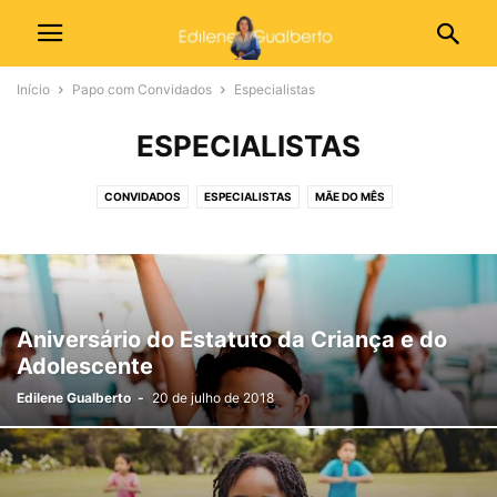
Início
Papo com Convidados
Especialistas
ESPECIALISTAS
CONVIDADOS
ESPECIALISTAS
MÃE DO MÊS
Aniversário do Estatuto da Criança e do
Adolescente
Edilene Gualberto
-
20 de julho de 2018