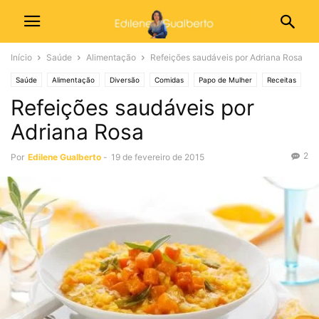
Início
Saúde
Alimentação
Refeições saudáveis por Adriana Rosa
Saúde
Alimentação
Diversão
Comidas
Papo de Mulher
Receitas
Refeições saudáveis por
Adriana Rosa
2
Por
Edilene Gualberto
-
19 de fevereiro de 2015