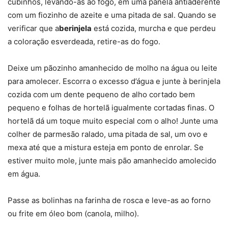
cubinhos, levando-as ao fogo, em uma panela antiaderente
com um fiozinho de azeite e uma pitada de sal. Quando se
verificar que a
berinjela
está cozida, murcha e que perdeu
a coloração esverdeada, retire-as do fogo.
Deixe um pãozinho amanhecido de molho na água ou leite
para amolecer. Escorra o excesso d’água e junte à berinjela
cozida com um dente pequeno de alho cortado bem
pequeno e folhas de hortelã igualmente cortadas finas. O
hortelã dá um toque muito especial com o alho! Junte uma
colher de parmesão ralado, uma pitada de sal, um ovo e
mexa até que a mistura esteja em ponto de enrolar. Se
estiver muito mole, junte mais pão amanhecido amolecido
em água.
Passe as bolinhas na farinha de rosca e leve-as ao forno
ou frite em óleo bom (canola, milho).