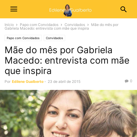
Início
Papo com Convidados
Convidados
Mãe do mês por
Gabriela Macedo: entrevista com mãe que inspira
Papo com Convidados
Convidados
Mãe do mês por Gabriela
Macedo: entrevista com mãe
que inspira
0
Por
Edilene Gualberto
-
23 de abril de 2015