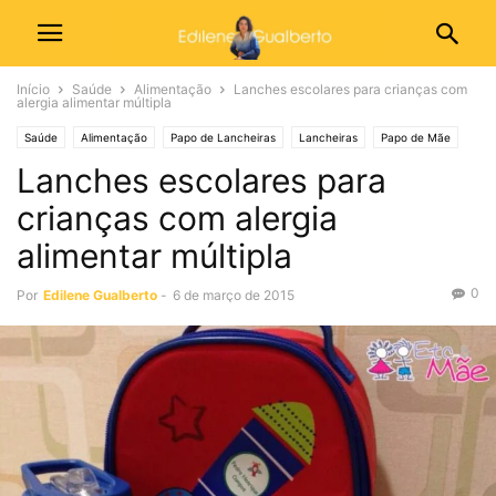
Início
Saúde
Alimentação
Lanches escolares para crianças com
alergia alimentar múltipla
Saúde
Alimentação
Papo de Lancheiras
Lancheiras
Papo de Mãe
Lanches escolares para
crianças com alergia
alimentar múltipla
0
Por
Edilene Gualberto
-
6 de março de 2015