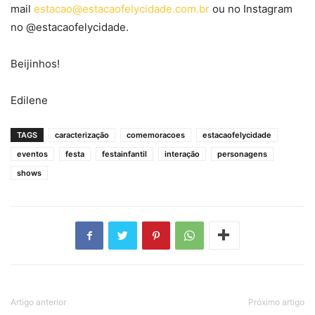
mail
estacao@estacaofelycidade.com.br
ou no Instagram
no @estacaofelycidade.
Beijinhos!
Edilene
TAGS
caracterização
comemoracoes
estacaofelycidade
eventos
festa
festainfantil
interação
personagens
shows
Artigo anterior
Próximo artigo