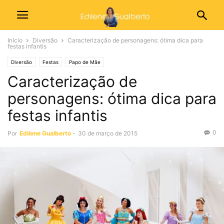
Início
Diversão
Caracterização de personagens: ótima dica para
festas infantis
Diversão
Festas
Papo de Mãe
Caracterização de
personagens: ótima dica para
festas infantis
0
Por
Edilene Gualberto
-
30 de março de 2015