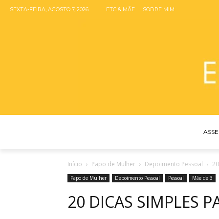
ETC & MÃE
SOBRE MIM
SEXTA-FEIRA, AGOSTO 7, 2026
ASSE
Início
Papo de Mulher
Depoimento Pessoal
20
Papo de Mulher
Depoimento Pessoal
Pessoal
Mãe de 3
20 DICAS SIMPLES 