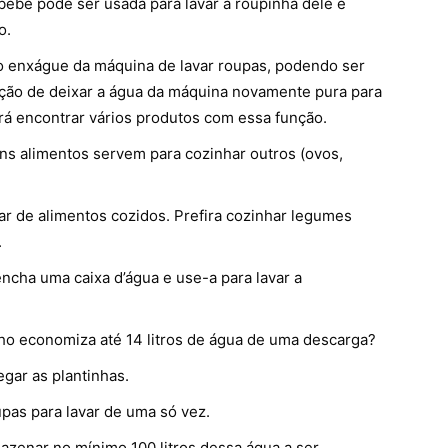
bebê pode ser usada para lavar a roupinha dele e
o.
timo enxágue da máquina de lavar roupas, podendo ser
nção de deixar a água da máquina novamente pura para
rá encontrar vários produtos com essa função.
ns alimentos servem para cozinhar outros (ovos,
ar de alimentos cozidos. Prefira cozinhar legumes
.
ncha uma caixa d’água e use-a para lavar a
nho economiza até 14 litros de água de uma descarga?
egar as plantinhas.
pas para lavar de uma só vez.
azenar no mínimo 100 litros dessa água a ser